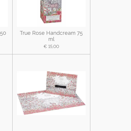
350
True Rose Handcream 75
ml
€ 15,00