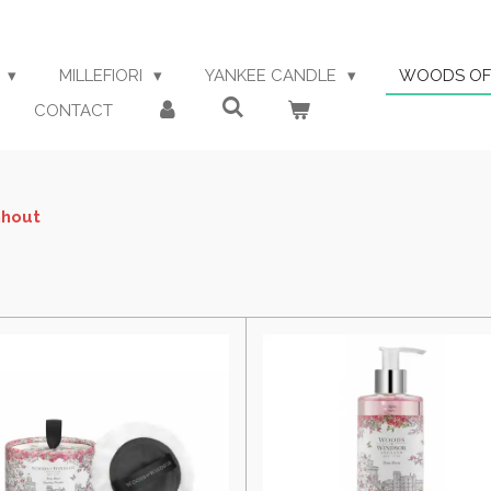
S
MILLEFIORI
YANKEE CANDLE
WOODS OF
CONTACT
nhout