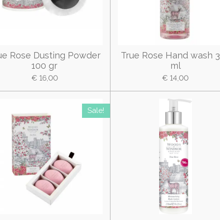
ue Rose Dusting Powder
True Rose Hand wash 
100 gr
ml
€ 16,00
€ 14,00
Sale!