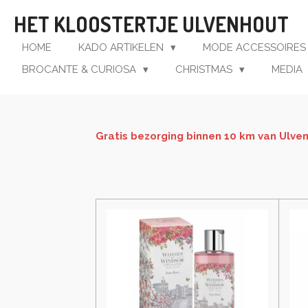
Ga
HET KLOOSTERTJE ULVENHOUT
direct
naar
HOME
KADO ARTIKELEN
MODE ACCESSOIRE
de
BROCANTE & CURIOSA
CHRISTMAS
MEDIA
hoofdinhoud
Gratis bezorging
binnen 10 km van Ulve