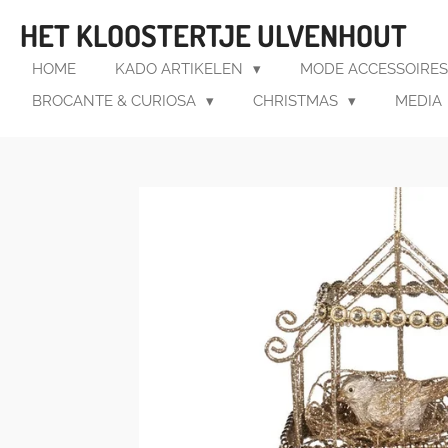
Ga
HET KLOOSTERTJE ULVENHOUT
direct
naar
HOME
KADO ARTIKELEN
MODE ACCESSOIRE
de
BROCANTE & CURIOSA
CHRISTMAS
MEDIA
hoofdinhoud