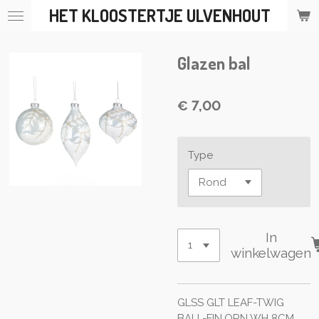
HET KLOOSTERTJE ULVENHOUT
Ga
direct
naar
Glazen bal
de
hoofdinhoud
€ 7,00
Type
In
winkelwagen
GLSS GLT LEAF-TWIG
BALL-FIN.ORN WH 8CM