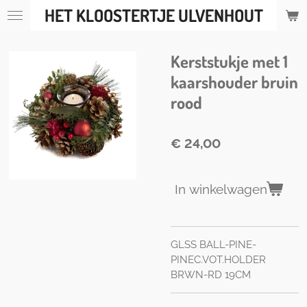
HET KLOOSTERTJE ULVENHOUT
Ga
direct
naar
Kerststukje met 1
de
hoofdinhoud
kaarshouder bruin
rood
€ 24,00
In winkelwagen
GLSS BALL-PINE-
PINEC.VOT.HOLDER
BRWN-RD 19CM