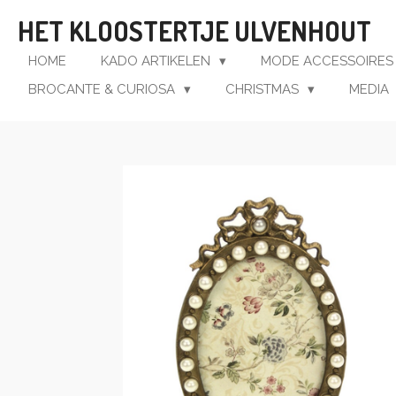
Ga
HET KLOOSTERTJE ULVENHOUT
direct
naar
HOME
KADO ARTIKELEN
MODE ACCESSOIRE
de
BROCANTE & CURIOSA
CHRISTMAS
MEDIA
hoofdinhoud