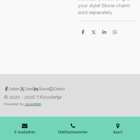
your style! Stone charm
sold separately
D
D
S
D
e
e
h
e
l
e
a
l
e
l
r
e
n
e
n
Delen
Deel
Share
Delen
© 2020 - 2026 ‘t Kloostertje
Powered by
JouwWeb
E-mailadres
Telefoonnummer
Kaart