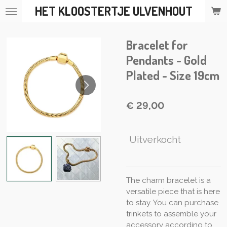
HET KLOOSTERTJE ULVENHOUT
Ga
direct
naar
Bracelet for
de
hoofdinhoud
Pendants - Gold
Plated - Size 19cm
€ 29,00
Uitverkocht
The charm bracelet is a
versatile piece that is here
to stay. You can purchase
trinkets to assemble your
accessory according to