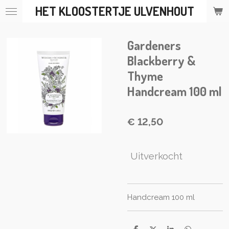
HET KLOOSTERTJE ULVENHOUT
Ga
direct
naar
Gardeners
de
hoofdinhoud
Blackberry &
Thyme
Handcream 100 ml
€ 12,50
Uitverkocht
Handcream 100 ml