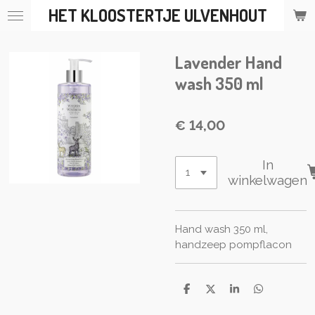
HET KLOOSTERTJE ULVENHOUT
Ga
direct
naar
Lavender Hand
de
hoofdinhoud
wash 350 ml
€ 14,00
In
winkelwagen
Hand wash 350 ml,
handzeep pompflacon
D
D
S
D
e
e
h
e
l
e
a
l