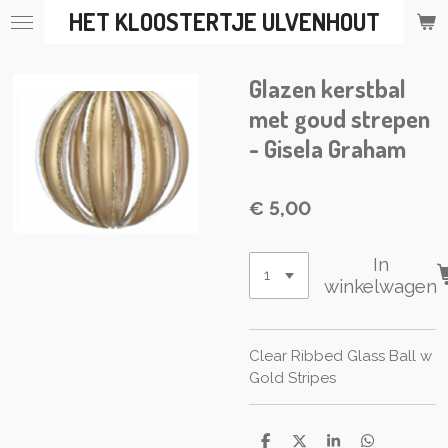
HET KLOOSTERTJE ULVENHOUT
Ga
direct
naar
Glazen kerstbal
de
hoofdinhoud
met goud strepen
- Gisela Graham
€ 5,00
In
winkelwagen
Clear Ribbed Glass Ball w
Gold Stripes
D
D
S
D