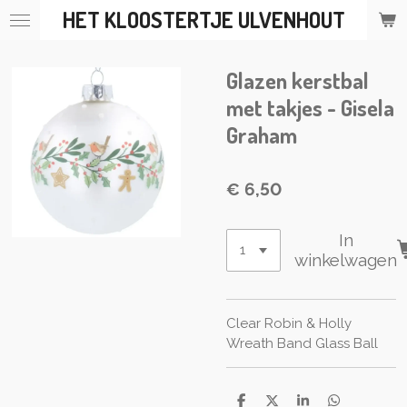
HET KLOOSTERTJE ULVENHOUT
Ga
direct
naar
Glazen kerstbal
de
hoofdinhoud
met takjes - Gisela
Graham
€ 6,50
In
winkelwagen
Clear Robin & Holly
Wreath Band Glass Ball
D
D
S
D