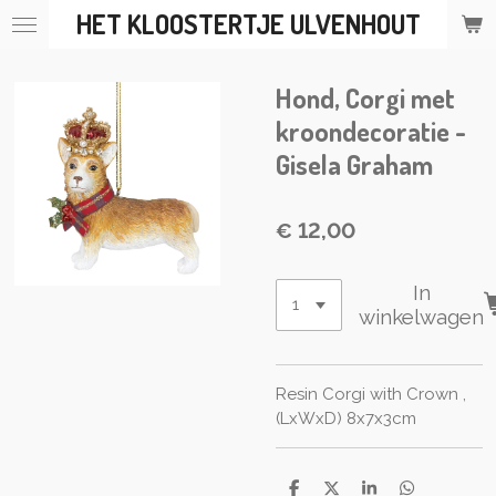
HET KLOOSTERTJE ULVENHOUT
Ga
direct
naar
Hond, Corgi met
de
hoofdinhoud
kroondecoratie -
Gisela Graham
€ 12,00
In
winkelwagen
Resin Corgi with Crown ,
(LxWxD) 8x7x3cm
D
D
S
D