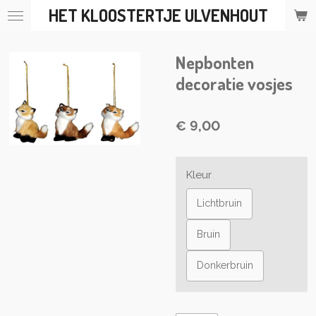
HET KLOOSTERTJE ULVENHOUT
Ga
direct
naar
Nepbonten
de
hoofdinhoud
decoratie vosjes
€ 9,00
Kleur
Lichtbruin
Bruin
Donkerbruin