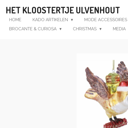
Ga
HET KLOOSTERTJE ULVENHOUT
direct
naar
HOME
KADO ARTIKELEN
MODE ACCESSOIRE
de
BROCANTE & CURIOSA
CHRISTMAS
MEDIA
hoofdinhoud