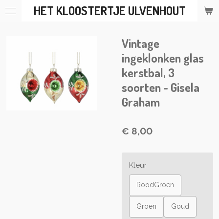
HET KLOOSTERTJE ULVENHOUT
Ga
direct
naar
Vintage
de
hoofdinhoud
ingeklonken glas
kerstbal, 3
soorten - Gisela
Graham
€ 8,00
Kleur
RoodGroen
Groen
Goud