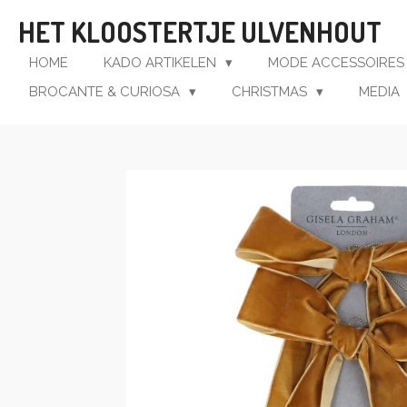
Ga
HET KLOOSTERTJE ULVENHOUT
direct
naar
HOME
KADO ARTIKELEN
MODE ACCESSOIRE
de
BROCANTE & CURIOSA
CHRISTMAS
MEDIA
hoofdinhoud