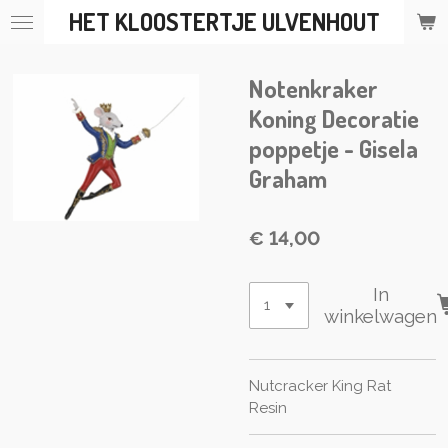
HET KLOOSTERTJE ULVENHOUT
Ga
direct
naar
Notenkraker
de
hoofdinhoud
Koning Decoratie
poppetje - Gisela
Graham
€ 14,00
In
winkelwagen
Nutcracker King Rat
Resin