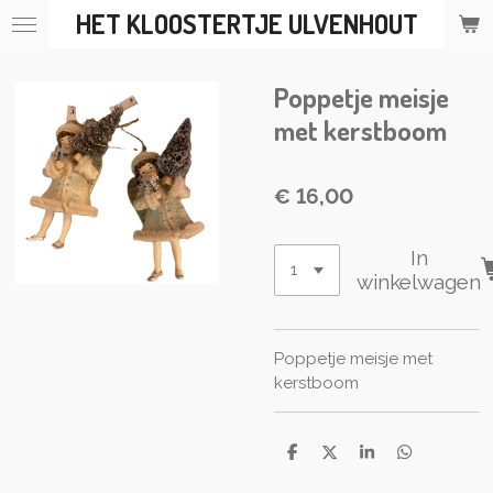
HET KLOOSTERTJE ULVENHOUT
Ga
direct
naar
Poppetje meisje
de
hoofdinhoud
met kerstboom
€ 16,00
In
winkelwagen
Poppetje meisje met
kerstboom
D
D
S
D
e
e
h
e
l
e
a
l