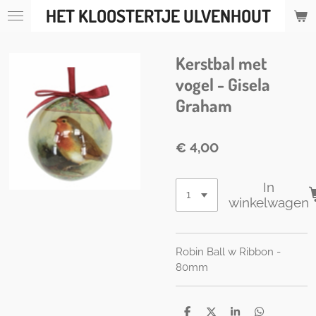
HET KLOOSTERTJE ULVENHOUT
Ga
direct
naar
Kerstbal met
de
hoofdinhoud
vogel - Gisela
Graham
€ 4,00
In
winkelwagen
Robin Ball w Ribbon -
80mm
D
D
S
D