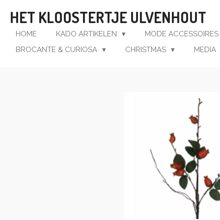
Ga
HET KLOOSTERTJE ULVENHOUT
direct
naar
HOME
KADO ARTIKELEN
MODE ACCESSOIRE
de
BROCANTE & CURIOSA
CHRISTMAS
MEDIA
hoofdinhoud