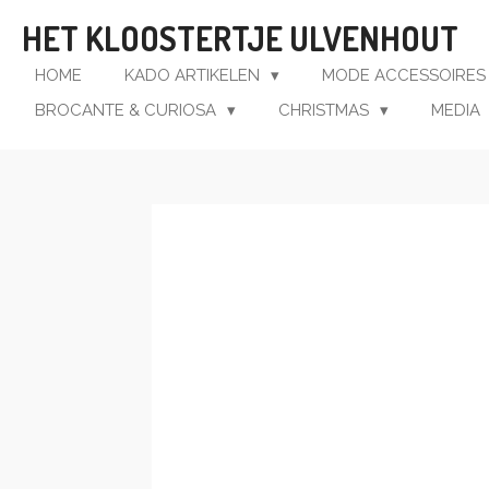
Ga
HET KLOOSTERTJE ULVENHOUT
direct
naar
HOME
KADO ARTIKELEN
MODE ACCESSOIRE
de
BROCANTE & CURIOSA
CHRISTMAS
MEDIA
hoofdinhoud