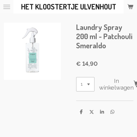
HET KLOOSTERTJE ULVENHOUT
Ga
direct
naar
Laundry Spray
de
hoofdinhoud
200 ml - Patchouli
Smeraldo
€ 14,90
In
winkelwagen
D
D
S
D
e
e
h
e
l
e
a
l
e
l
r
e
n
e
n