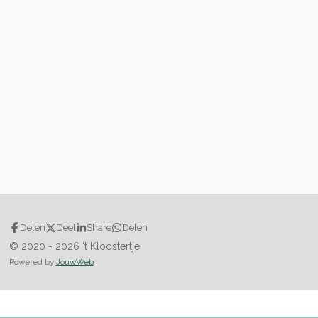
Delen
Deel
Share
Delen
© 2020 - 2026 ‘t Kloostertje
Powered by
JouwWeb