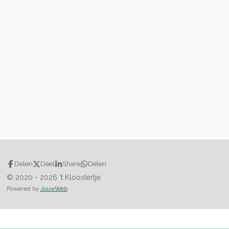
Delen
Deel
Share
Delen
© 2020 - 2026 ‘t Kloostertje
Powered by
JouwWeb