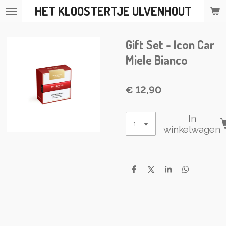
HET KLOOSTERTJE ULVENHOUT
Ga
direct
naar
Gift Set - Icon Car
de
hoofdinhoud
Miele Bianco
€ 12,90
In
winkelwagen
D
D
S
D
e
e
h
e
l
e
a
l
e
l
r
e
n
e
n