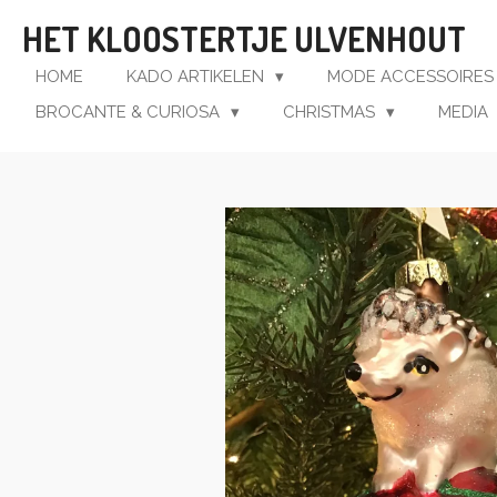
Ga
HET KLOOSTERTJE ULVENHOUT
direct
naar
HOME
KADO ARTIKELEN
MODE ACCESSOIRE
de
BROCANTE & CURIOSA
CHRISTMAS
MEDIA
hoofdinhoud