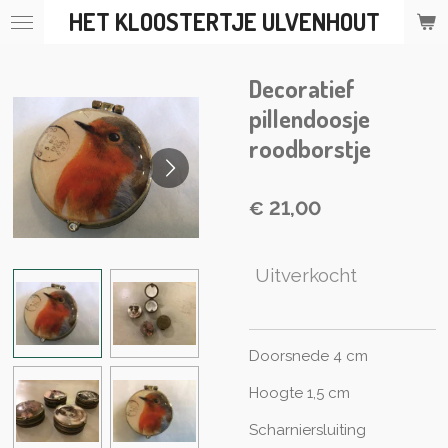
HET KLOOSTERTJE ULVENHOUT
Ga
direct
naar
Decoratief
de
hoofdinhoud
pillendoosje
roodborstje
€ 21,00
Uitverkocht
Doorsnede 4 cm
Hoogte 1,5 cm
Scharniersluiting