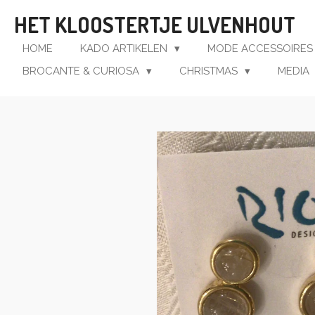
Ga
HET KLOOSTERTJE ULVENHOUT
direct
naar
HOME
KADO ARTIKELEN
MODE ACCESSOIRE
de
BROCANTE & CURIOSA
CHRISTMAS
MEDIA
hoofdinhoud