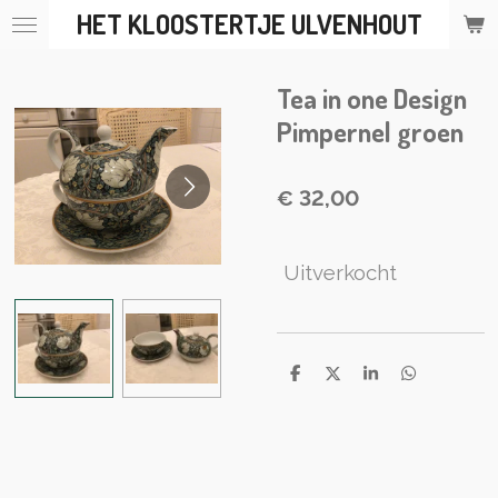
HET KLOOSTERTJE ULVENHOUT
Ga
direct
naar
Tea in one Design
de
hoofdinhoud
Pimpernel groen
€ 32,00
Uitverkocht
D
D
S
D
e
e
h
e
l
e
a
l
e
l
r
e
n
e
n