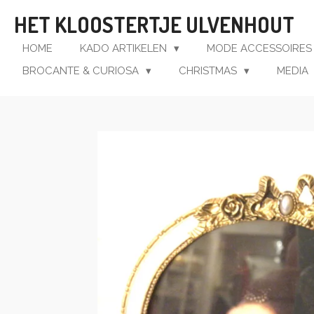
Ga
HET KLOOSTERTJE ULVENHOUT
direct
naar
HOME
KADO ARTIKELEN
MODE ACCESSOIRE
de
BROCANTE & CURIOSA
CHRISTMAS
MEDIA
hoofdinhoud