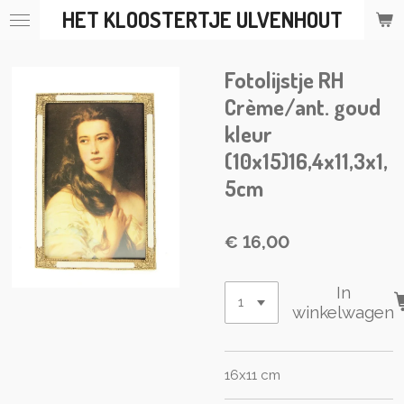
HET KLOOSTERTJE ULVENHOUT
Ga
direct
naar
Fotolijstje RH
de
hoofdinhoud
Crème/ant. goud
kleur
(10x15)16,4x11,3x1,
5cm
€ 16,00
In
winkelwagen
16x11 cm