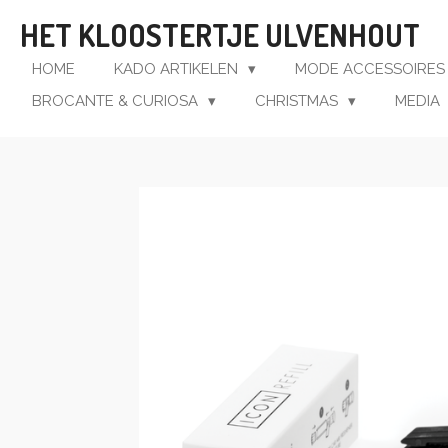
Ga
HET KLOOSTERTJE ULVENHOUT
direct
naar
HOME
KADO ARTIKELEN
MODE ACCESSOIRE
de
BROCANTE & CURIOSA
CHRISTMAS
MEDIA
hoofdinhoud