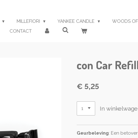
S
MILLEFIORI
YANKEE CANDLE
WOODS OF
CONTACT
con Car Refil
€ 5,25
In winkelwag
Geurbeleving
: Een betove