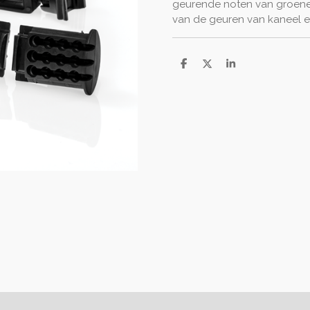
geurende noten van groen
van de geuren van kaneel 
D
D
S
e
e
h
l
e
a
e
l
r
n
e