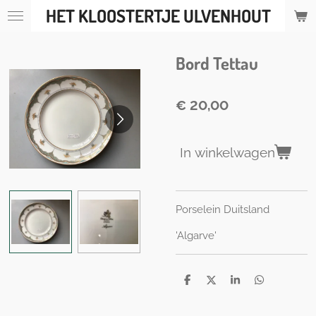
HET KLOOSTERTJE ULVENHOUT
Ga
direct
naar
Bord Tettau
de
hoofdinhoud
€ 20,00
In winkelwagen
Porselein Duitsland
'Algarve'
D
D
S
D
e
e
h
e
l
e
a
l
e
l
r
e