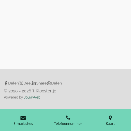
n
e
n
Delen
Deel
Share
Delen
© 2020 - 2026 ‘t Kloostertje
Powered by
JouwWeb
E-mailadres
Telefoonnummer
Kaart