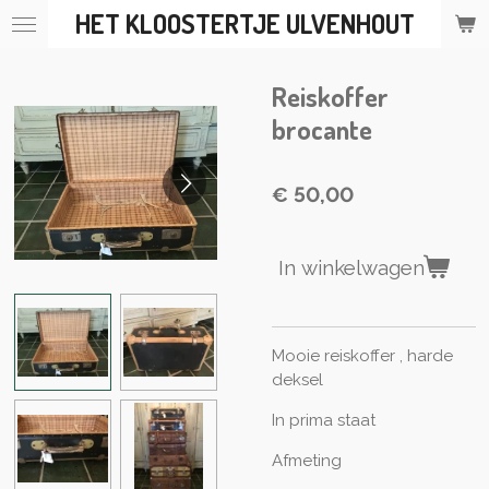
HET KLOOSTERTJE ULVENHOUT
Ga
direct
naar
Reiskoffer
de
hoofdinhoud
brocante
€ 50,00
In winkelwagen
Mooie reiskoffer , harde
deksel
In prima staat
Afmeting