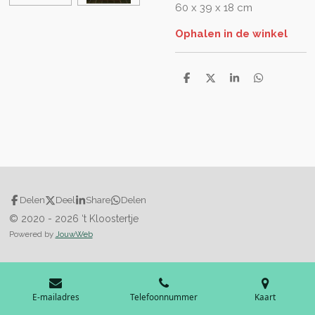
60 x 39 x 18 cm
Ophalen in de winkel
D
D
S
D
e
e
h
e
l
e
a
l
e
l
r
e
n
e
n
Delen
Deel
Share
Delen
© 2020 - 2026 ‘t Kloostertje
Powered by
JouwWeb
E-mailadres
Telefoonnummer
Kaart