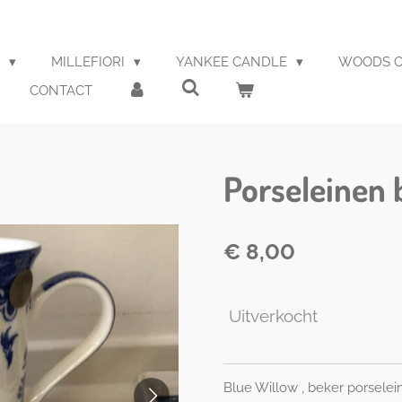
S
MILLEFIORI
YANKEE CANDLE
WOODS O
CONTACT
Porseleinen 
€ 8,00
Uitverkocht
Blue Willow , beker porselei