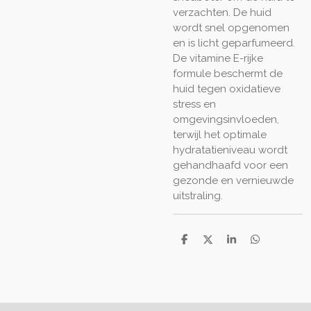
verzachten. De huid
wordt snel opgenomen
en is licht geparfumeerd.
De vitamine E-rijke
formule beschermt de
huid tegen oxidatieve
stress en
omgevingsinvloeden,
terwijl het optimale
hydratatieniveau wordt
gehandhaafd voor een
gezonde en vernieuwde
uitstraling.
D
D
S
D
e
e
h
e
l
e
a
l
e
l
r
e
n
e
n