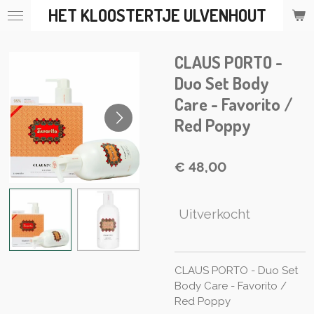
HET KLOOSTERTJE ULVENHOUT
Ga
direct
naar
CLAUS PORTO -
de
hoofdinhoud
Duo Set Body
Care - Favorito /
Red Poppy
€ 48,00
Uitverkocht
CLAUS PORTO - Duo Set
Body Care - Favorito /
Red Poppy