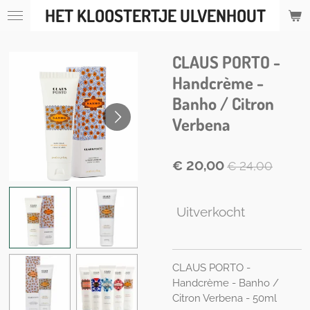
HET KLOOSTERTJE ULVENHOUT
Ga
direct
naar
CLAUS PORTO -
de
hoofdinhoud
Handcrème -
Banho / Citron
Verbena
€ 20,00
€ 24,00
Uitverkocht
CLAUS PORTO -
Handcrème - Banho /
Citron Verbena - 50ml