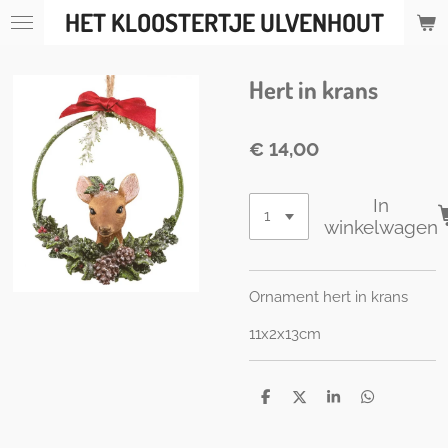
HET KLOOSTERTJE ULVENHOUT
Ga
direct
naar
Hert in krans
de
hoofdinhoud
€ 14,00
In
winkelwagen
Ornament hert in krans
11x2x13cm
D
D
S
D
e
e
h
e
l
e
a
l
e
l
r
e