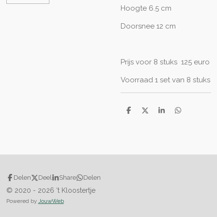
Hoogte 6.5 cm
Doorsnee 12 cm
Prijs voor 8 stuks 125 euro
Voorraad 1 set van 8 stuks
D
D
S
D
e
e
h
e
l
e
a
l
e
l
r
e
n
e
n
Delen
Deel
Share
Delen
© 2020 - 2026 ‘t Kloostertje
Powered by
JouwWeb