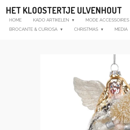
Ga
HET KLOOSTERTJE ULVENHOUT
direct
naar
HOME
KADO ARTIKELEN
MODE ACCESSOIRE
de
BROCANTE & CURIOSA
CHRISTMAS
MEDIA
hoofdinhoud