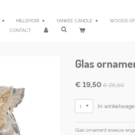
S
MILLEFIORI
YANKEE CANDLE
WOODS OF
CONTACT
Glas orname
€ 19,50
€ 26,50
In winkelwag
Glas ornament sneeuw eng